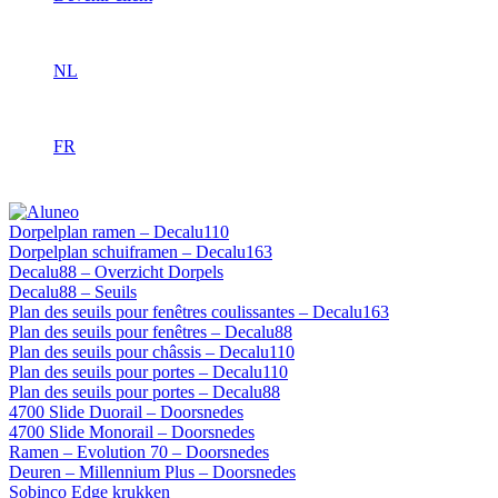
NL
FR
Dorpelplan ramen – Decalu110
Dorpelplan schuiframen – Decalu163
Decalu88 – Overzicht Dorpels
Decalu88 – Seuils
Plan des seuils pour fenêtres coulissantes – Decalu163
Plan des seuils pour fenêtres – Decalu88
Plan des seuils pour châssis – Decalu110
Plan des seuils pour portes – Decalu110
Plan des seuils pour portes – Decalu88
4700 Slide Duorail – Doorsnedes
4700 Slide Monorail – Doorsnedes
Ramen – Evolution 70 – Doorsnedes
Deuren – Millennium Plus – Doorsnedes
Sobinco Edge krukken