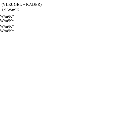
(VLEUGEL + KADER)
= 1,9 W/m²K
 W/m²K*
 W/m²K*
 W/m²K*
 W/m²K*