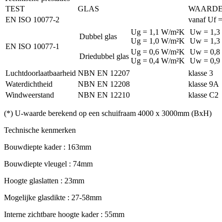
TEST
GLAS
WAARDE 
EN ISO 10077-2
vanaf Uf 
Ug = 1,1 W/m²K
Uw = 1,3
Dubbel glas
Ug = 1,0 W/m²K
Uw = 1,3
EN ISO 10077-1
Ug = 0,6 W/m²K
Uw = 0,8
Driedubbel glas
Ug = 0,4 W/m²K
Uw = 0,9
Luchtdoorlaatbaarheid
NBN EN 12207
klasse 3
Waterdichtheid
NBN EN 12208
klasse 9A
Windweerstand
NBN EN 12210
klasse C2
(*) U-waarde berekend op een schuifraam 4000 x 3000mm (BxH)
Technische kenmerken
Bouwdiepte kader : 163mm
Bouwdiepte vleugel : 74mm
Hoogte glaslatten : 23mm
Mogelijke glasdikte : 27-58mm
Interne zichtbare hoogte kader : 55mm